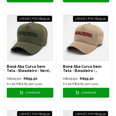
3 BONÉS POR R$199,90
3 BONÉS POR R$199,90
Boné Aba Curva Sem
Boné Aba Curva Sem
Tela - Boiadeiro - Verde
Tela - Boiadeiro -
Militar - B006
Bege/Vinho - B005
R$119,90
R$99,90
R$119,90
R$99,90
6
x de
R$16,65
sem juros
6
x de
R$16,65
sem juros
COMPRAR
COMPRAR
3 BONÉS POR R$199,90
3 BONÉS POR R$199,90