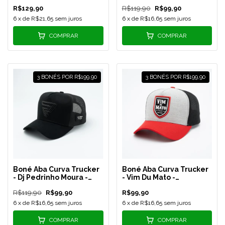
Amarelo - MM3
Signature - Azul Royal -
R$129,90
R$119,90
R$99,90
REF 173
6
x de
R$21,65
sem juros
6
x de
R$16,65
sem juros
COMPRAR
COMPRAR
3 BONÉS POR R$199,90
3 BONÉS POR R$199,90
Boné Aba Curva Trucker
Boné Aba Curva Trucker
- Dj Pedrinho Moura -
- Vim Du Mato -
Preto - DJ01
Vermelho/Cinza/Preto
R$119,90
R$99,90
R$99,90
- VDM23
6
x de
R$16,65
sem juros
6
x de
R$16,65
sem juros
COMPRAR
COMPRAR