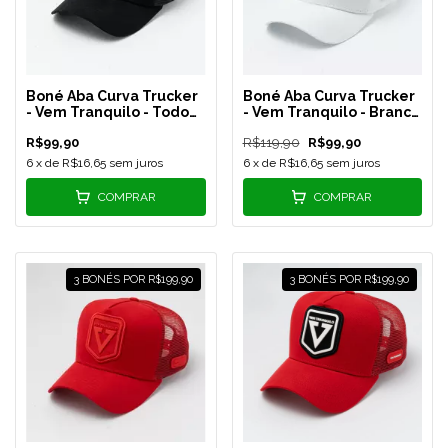
Boné Aba Curva Trucker
Boné Aba Curva Trucker
- Vem Tranquilo - Todo
- Vem Tranquilo - Branco
Preto - REF 204
- REF 203
R$99,90
R$119,90
R$99,90
6
x de
R$16,65
sem juros
6
x de
R$16,65
sem juros
COMPRAR
COMPRAR
3 BONÉS POR R$199,90
3 BONÉS POR R$199,90