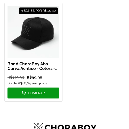
3 BONÉS POR R$199,90
Boné ChoraBoy Aba
Curva Acrílico - Colors -
Preto - REF 264
R$149,90
R$99,90
6
x de
R$16,65
sem juros
COMPRAR