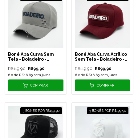
Boné Aba Curva Sem
Boné Aba Curva Acrílico
Tela - Boiadeiro -
Sem Tela - Boiadeiro -
Cinza/Azul Marinho -
Vinho - B002
R$119,90
R$99,90
R$119,90
R$99,90
B004
6
x de
R$16,65
sem juros
6
x de
R$16,65
sem juros
COMPRAR
COMPRAR
3 BONÉS POR R$199,90
3 BONÉS POR R$199,90