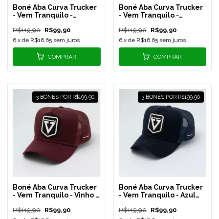
Boné Aba Curva Trucker
Boné Aba Curva Trucker
- Vem Tranquilo -
- Vem Tranquilo -
Vermelho - REF 202
Vermelho/Preto - REF
R$119,90
R$99,90
R$119,90
R$99,90
201
6
x de
R$16,65
sem juros
6
x de
R$16,65
sem juros
COMPRAR
COMPRAR
3 BONÉS POR R$199,90
3 BONÉS POR R$199,90
Boné Aba Curva Trucker
Boné Aba Curva Trucker
- Vem Tranquilo - Vinho -
- Vem Tranquilo - Azul
REF 200
Marinho - REF 199
R$119,90
R$99,90
R$119,90
R$99,90