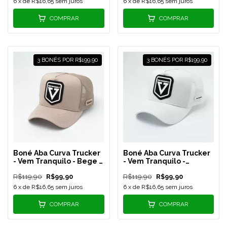
6
x de
R$16,65
sem juros
6
x de
R$16,65
sem juros
COMPRAR
COMPRAR
3 BONÉS POR R$199,90
3 BONÉS POR R$199,90
Boné Aba Curva Trucker
Boné Aba Curva Trucker
- Vem Tranquilo - Bege -
- Vem Tranquilo -
REF 205
Branco/Preto - REF 206
R$119,90
R$99,90
R$119,90
R$99,90
6
x de
R$16,65
sem juros
6
x de
R$16,65
sem juros
COMPRAR
COMPRAR