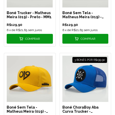
Boné Trucker - Matheus
Boné Sem Tela -
Meira (019) - Preto - MM1
Matheus Meira (019) -
Preto - MM2
R$129,90
R$129,90
6
x de
R$21,65
sem juros
6
x de
R$21,65
sem juros
COMPRAR
COMPRAR
3 BONÉS POR R$199,90
Boné Sem Tela -
Boné ChoraBoy Aba
Matheus Meira (019) -
Curva Trucker -