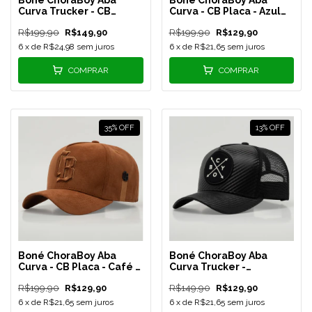
Curva Trucker - CB
Curva - CB Placa - Azul
Camaleão - Preto - REF
Marinho - REF 87
R$199,90
R$149,90
R$199,90
R$129,90
123
6
x de
R$24,98
sem juros
6
x de
R$21,65
sem juros
COMPRAR
COMPRAR
35
%
OFF
13
%
OFF
Boné ChoraBoy Aba
Boné ChoraBoy Aba
Curva - CB Placa - Café -
Curva Trucker -
REF 91
Signature - Couro PU
R$199,90
R$129,90
R$149,90
R$129,90
Preto - REF 92
6
x de
R$21,65
sem juros
6
x de
R$21,65
sem juros