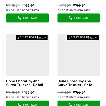
Vermelho - REF 24
Tiffany - REF 23
R$119,90
R$99,90
R$119,90
R$99,90
6
x de
R$16,65
sem juros
6
x de
R$16,65
sem juros
COMPRAR
COMPRAR
3 BONÉS POR R$199,90
3 BONÉS POR R$199,90
Boné ChoraBoy Aba
Boné ChoraBoy Aba
Curva Trucker - Detail
Curva Trucker - Seta -
Metalic - Rosê - REF 22
Verde
R$119,90
R$99,90
R$119,90
R$99,90
Bandeira/Amarelo - REF
17
6
x de
R$16,65
sem juros
6
x de
R$16,65
sem juros
COMPRAR
COMPRAR