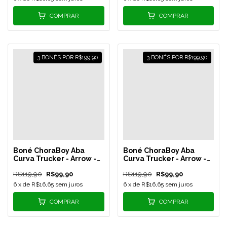
COMPRAR
COMPRAR
3 BONÉS POR R$199,90
3 BONÉS POR R$199,90
Boné ChoraBoy Aba
Boné ChoraBoy Aba
Curva Trucker - Arrow -
Curva Trucker - Arrow -
Verde/Preto/Branco-
Salmão - REF 34
R$119,90
R$99,90
R$119,90
R$99,90
REF 41
6
x de
R$16,65
sem juros
6
x de
R$16,65
sem juros
COMPRAR
COMPRAR