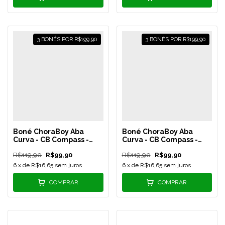
3 BONÉS POR R$199,90
3 BONÉS POR R$199,90
Boné ChoraBoy Aba
Boné ChoraBoy Aba
Curva - CB Compass -
Curva - CB Compass -
Vermelho/Branco - REF
Amarelo/Preto - REF 07
R$119,90
R$99,90
R$119,90
R$99,90
15
6
x de
R$16,65
sem juros
6
x de
R$16,65
sem juros
COMPRAR
COMPRAR