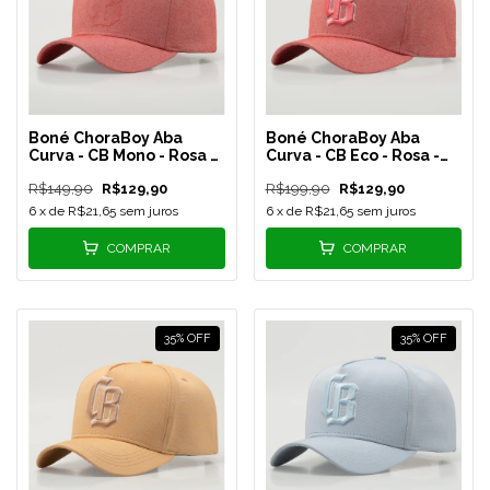
Boné ChoraBoy Aba
Boné ChoraBoy Aba
Curva - CB Mono - Rosa -
Curva - CB Eco - Rosa -
REF 75
REF 74
R$149,90
R$129,90
R$199,90
R$129,90
6
x de
R$21,65
sem juros
6
x de
R$21,65
sem juros
COMPRAR
COMPRAR
35
%
OFF
35
%
OFF