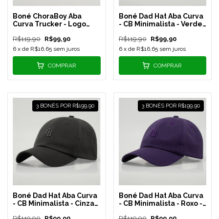
Boné ChoraBoy Aba
Boné Dad Hat Aba Curva
Curva Trucker - Logo
- CB Minimalista - Verde
Quadrado - Amarelo -
Militar - REF 172
R$119,90
R$99,90
R$119,90
R$99,90
REF 178
6
x de
R$16,65
sem juros
6
x de
R$16,65
sem juros
COMPRAR
COMPRAR
3 BONÉS POR R$199,90
3 BONÉS POR R$199,90
Boné Dad Hat Aba Curva
Boné Dad Hat Aba Curva
- CB Minimalista - Cinza
- CB Minimalista - Roxo -
Chumbo - REF 171
REF 169
R$119,90
R$99,90
R$119,90
R$99,90