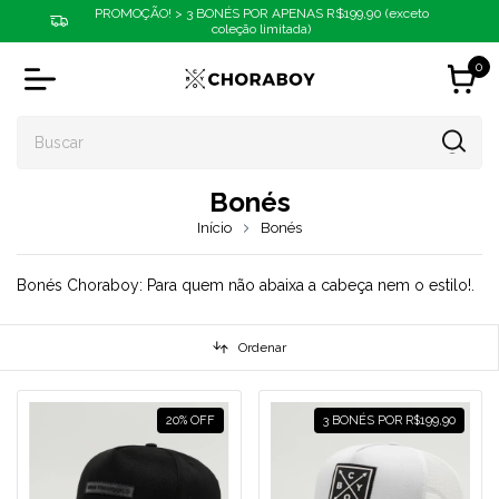
PROMOÇÃO! > 3 BONÉS POR APENAS R$199,90 (exceto
coleção limitada)
0
Bonés
Início
Bonés
Bonés Choraboy: Para quem não abaixa a cabeça nem o estilo!.
Ordenar
20
%
OFF
3 BONÉS POR R$199,90