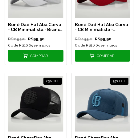
Boné Dad Hat Aba Curva
Boné Dad Hat Aba Curva
- CB Minimalista - Branco
- CB Minimalista -
- REF 139
Vermelho - REF 129
R$119,90
R$99,90
R$119,90
R$99,90
6
x de
R$16,65
sem juros
6
x de
R$16,65
sem juros
COMPRAR
COMPRAR
25
%
OFF
35
%
OFF
Boné ChoraBoy Aba
Boné ChoraBoy Aba