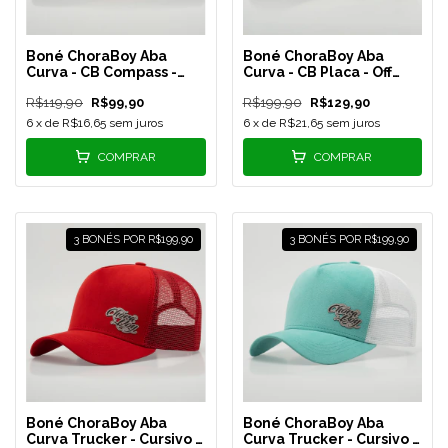
Boné ChoraBoy Aba
Boné ChoraBoy Aba
Curva - CB Compass -
Curva - CB Placa - Off
Caramelo/Branco - REF
White - REF 16
R$119,90
R$99,90
R$199,90
R$129,90
26
6
x de
R$16,65
sem juros
6
x de
R$21,65
sem juros
COMPRAR
COMPRAR
3 BONÉS POR R$199,90
3 BONÉS POR R$199,90
Boné ChoraBoy Aba
Boné ChoraBoy Aba
Curva Trucker - Cursivo -
Curva Trucker - Cursivo -