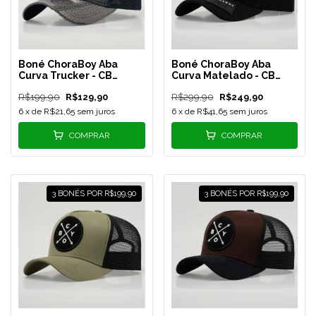
Boné ChoraBoy Aba
Boné ChoraBoy Aba
Curva Trucker - CB
Curva Matelado - CB
OBSIDIAN - Azul
Alpha - REF 1
R$199,90
R$129,90
R$299,90
R$249,90
Holográfico - REF 61
6
x de
R$21,65
sem juros
6
x de
R$41,65
sem juros
COMPRAR
COMPRAR
3 BONÉS POR R$199,90
3 BONÉS POR R$199,90