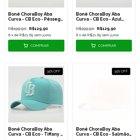
Boné ChoraBoy Aba
Boné ChoraBoy Aba
Curva - CB Eco - Pêssego
Curva - CB Eco - Azul
- REF 72
Bebê - REF 70
R$199,90
R$129,90
R$199,90
R$129,90
6
x de
R$21,65
sem juros
6
x de
R$21,65
sem juros
COMPRAR
COMPRAR
35
%
OFF
35
%
OFF
Boné ChoraBoy Aba
Boné ChoraBoy Aba
Curva - CB Eco - Tiffany -
Curva - CB Eco - Salmão -
REF 69
REF 68