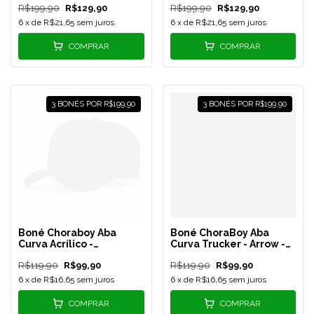
R$199,90
R$129,90
R$199,90
R$129,90
6
x de
R$21,65
sem juros
6
x de
R$21,65
sem juros
COMPRAR
COMPRAR
3 BONÉS POR R$199,90
3 BONÉS POR R$199,90
Boné Choraboy Aba
Boné ChoraBoy Aba
Curva Acrílico -
Curva Trucker - Arrow -
Signature - All Black -
Rosê/Branco - REF 66
R$119,90
R$99,90
R$119,90
R$99,90
REF 67
6
x de
R$16,65
sem juros
6
x de
R$16,65
sem juros
COMPRAR
COMPRAR