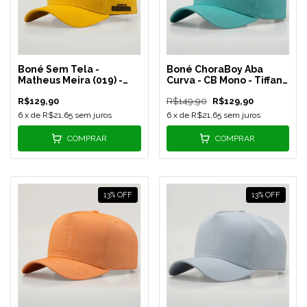
Boné Sem Tela -
Boné ChoraBoy Aba
Matheus Meira (019) -
Curva - CB Mono - Tiffany
Amarelo - MM3
- REF 245
R$129,90
R$149,90
R$129,90
6
x de
R$21,65
sem juros
6
x de
R$21,65
sem juros
COMPRAR
COMPRAR
13
%
OFF
13
%
OFF