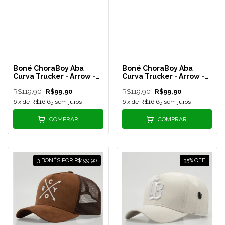
Boné ChoraBoy Aba
Boné ChoraBoy Aba
Curva Trucker - Arrow -
Curva Trucker - Arrow -
Vermelho - REF 28
Terracota - REF 27
R$119,90
R$99,90
R$119,90
R$99,90
6
x de
R$16,65
sem juros
6
x de
R$16,65
sem juros
COMPRAR
COMPRAR
3 BONÉS POR R$199,90
35
%
OFF