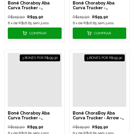
Boné Choraboy Aba
Boné Choraboy Aba
Curva Trucker -
Curva Trucker -
Signature - Verde
Signature -
R$119,90
R$99,90
R$119,90
R$99,90
Menta/Preto - REF 58
Marrom/Preto - REF 56
6
x de
R$16,65
sem juros
6
x de
R$16,65
sem juros
COMPRAR
COMPRAR
3 BONÉS POR R$199,90
3 BONÉS POR R$199,90
Boné Choraboy Aba
Boné ChoraBoy Aba
Curva Trucker -
Curva Trucker - Arrow -
Signature - Azul Bebê -
Azul/Preto - REF 43
R$119,90
R$99,90
R$119,90
R$99,90
REF 55
6
x de
R$16,65
sem juros
6
x de
R$16,65
sem juros