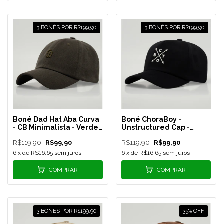
3 BONÉS POR R$199,90
3 BONÉS POR R$199,90
Boné Dad Hat Aba Curva
Boné ChoraBoy -
- CB Minimalista - Verde
Unstructured Cap -
Musgo - REF 164
Preto/Silk Branco - REF
R$119,90
R$99,90
R$119,90
R$99,90
159
6
x de
R$16,65
sem juros
6
x de
R$16,65
sem juros
COMPRAR
COMPRAR
3 BONÉS POR R$199,90
35
%
OFF