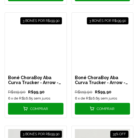
3 BONÉS POR R$199,90
3 BONÉS POR R$199,90
Boné ChoraBoy Aba
Boné ChoraBoy Aba
Curva Trucker - Arrow -
Curva Trucker - Arrow -
Verde Claro/Branco -
Todo Azul - REF 64
R$119,90
R$99,90
R$119,90
R$99,90
REF 65
6
x de
R$16,65
sem juros
6
x de
R$16,65
sem juros
COMPRAR
COMPRAR
3 BONÉS POR R$199,90
35
%
OFF