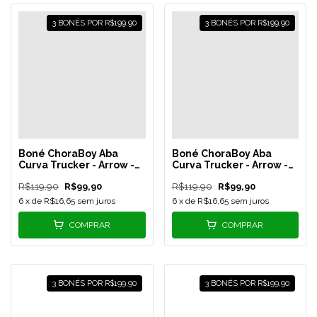
3 BONÉS POR R$199,90
3 BONÉS POR R$199,90
Boné ChoraBoy Aba
Boné ChoraBoy Aba
Curva Trucker - Arrow -
Curva Trucker - Arrow -
Verde/Preto - REF 33
Verde/Branco - REF 32
R$119,90
R$99,90
R$119,90
R$99,90
6
x de
R$16,65
sem juros
6
x de
R$16,65
sem juros
COMPRAR
COMPRAR
3 BONÉS POR R$199,90
3 BONÉS POR R$199,90