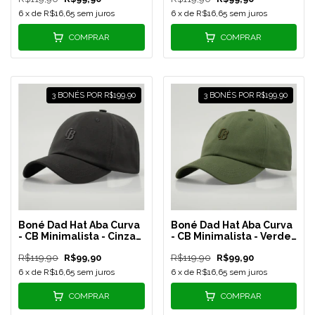
6
x de
R$16,65
sem juros
6
x de
R$16,65
sem juros
COMPRAR
COMPRAR
3 BONÉS POR R$199,90
3 BONÉS POR R$199,90
Boné Dad Hat Aba Curva
Boné Dad Hat Aba Curva
- CB Minimalista - Cinza
- CB Minimalista - Verde
Escuro - REF 168
Claro - REF 166
R$119,90
R$99,90
R$119,90
R$99,90
6
x de
R$16,65
sem juros
6
x de
R$16,65
sem juros
COMPRAR
COMPRAR