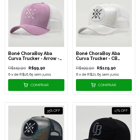
Boné ChoraBoy Aba
Boné ChoraBoy Aba
Curva Trucker - Arrow -
Curva Trucker - CB
Lilás/Branco - REF 63
PRISM ICE - Branco
R$119,90
R$99,90
R$199,90
R$129,90
Holográfico - REF 60
6
x de
R$16,65
sem juros
6
x de
R$21,65
sem juros
COMPRAR
COMPRAR
35
%
OFF
17
%
OFF