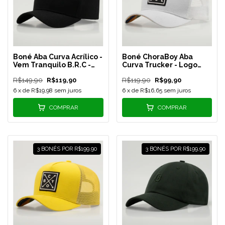
Boné Aba Curva Acrílico -
Boné ChoraBoy Aba
Vem Tranquilo B.R.C -
Curva Trucker - Logo
Preto - REF 216
Quadrado - Branco - REF
R$149,90
R$119,90
R$119,90
R$99,90
186
6
x de
R$19,98
sem juros
6
x de
R$16,65
sem juros
COMPRAR
COMPRAR
3 BONÉS POR R$199,90
3 BONÉS POR R$199,90