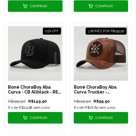
COMPRAR
COMPRAR
25
%
OFF
3 BONÉS POR R$199,90
Boné ChoraBoy Aba
Boné ChoraBoy Aba
Curva - CB Allblack - REF
Curva Trucker -
98
Signature Couro -
R$199,90
R$149,90
R$119,90
R$99,90
Marrom - REF 80
6
x de
R$24,98
sem juros
6
x de
R$16,65
sem juros
COMPRAR
COMPRAR