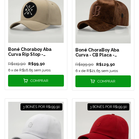
Boné Choraboy Aba
Boné ChoraBoy Aba
Curva Rip Stop -
Curva - CB Placa -
Signature - Bege - REF
Veludo Marrom - REF 146
R$119,90
R$99,90
147
R$199,90
R$129,90
6
x de
R$16,65
sem juros
6
x de
R$21,65
sem juros
COMPRAR
COMPRAR
3 BONÉS POR R$199,90
3 BONÉS POR R$199,90