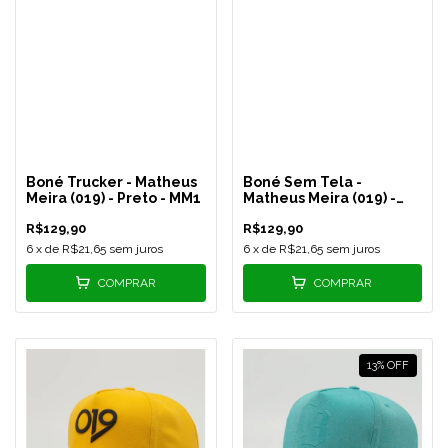
Boné Trucker - Matheus
Boné Sem Tela -
Meira (019) - Preto - MM1
Matheus Meira (019) -
Preto - MM2
R$129,90
R$129,90
6
x de
R$21,65
sem juros
6
x de
R$21,65
sem juros
COMPRAR
COMPRAR
13
%
OFF