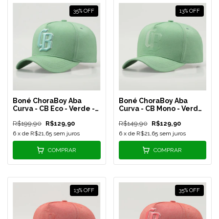
35
%
OFF
13
%
OFF
Boné ChoraBoy Aba
Boné ChoraBoy Aba
Curva - CB Eco - Verde -
Curva - CB Mono - Verde
REF 78
- REF 76
R$199,90
R$129,90
R$149,90
R$129,90
6
x de
R$21,65
sem juros
6
x de
R$21,65
sem juros
COMPRAR
COMPRAR
13
%
OFF
35
%
OFF