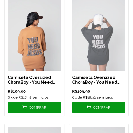
Camiseta Oversized
Camiseta Oversized
ChoraBoy - You Need
ChoraBoy - You Need
Jesus - Caramelo - REF
Jesus - Preta - REF 572
R$109,90
R$109,90
570
6
x de
R$18,32
sem juros
6
x de
R$18,32
sem juros
COMPRAR
COMPRAR