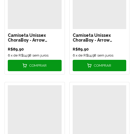
Camiseta Unissex
Camiseta Unissex
ChoraBoy - Arrow
ChoraBoy - Arrow
Silicone - Cinza Escuro -
Silicone - Azul Marinho -
R$89,90
R$89,90
REF 549
REF 550
6
x de
R$14,98
sem juros
6
x de
R$14,98
sem juros
COMPRAR
COMPRAR