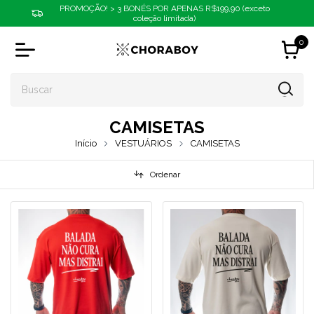
PROMOÇÃO! > 3 BONÉS POR APENAS R$199,90 (exceto
coleção limitada)
0
CAMISETAS
Início
VESTUÁRIOS
CAMISETAS
Ordenar