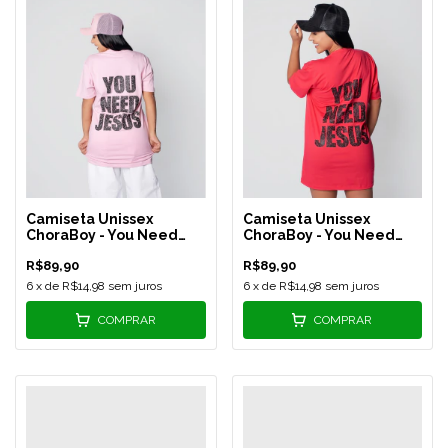
Camiseta Unissex
Camiseta Unissex
ChoraBoy - You Need
ChoraBoy - You Need
Jesus - Vermelha - REF
Jesus - Rosa Claro - REF
R$89,90
R$89,90
577
576
6
x de
R$14,98
sem juros
6
x de
R$14,98
sem juros
COMPRAR
COMPRAR