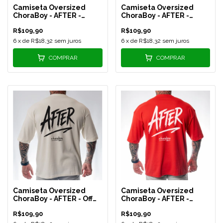
Camiseta Oversized
Camiseta Oversized
ChoraBoy - AFTER -
ChoraBoy - AFTER -
Verde Claro - REF 578
Preta - REF 579
R$109,90
R$109,90
6
x de
R$18,32
sem juros
6
x de
R$18,32
sem juros
COMPRAR
COMPRAR
Camiseta Oversized
Camiseta Oversized
ChoraBoy - AFTER - Off
ChoraBoy - AFTER -
White - REF 580
Vermelha - REF 581
R$109,90
R$109,90