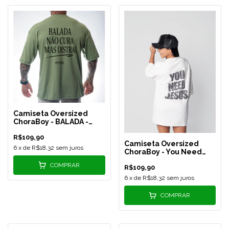
Camiseta Oversized
ChoraBoy - BALADA -
Verde - REF 584
R$109,90
Camiseta Oversized
6
x de
R$18,32
sem juros
ChoraBoy - You Need
Jesus - Off White - REF
COMPRAR
R$109,90
569
6
x de
R$18,32
sem juros
COMPRAR