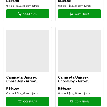
R$89,90
R$89,90
553
REF 554
6
x de
R$14,98
sem juros
6
x de
R$14,98
sem juros
COMPRAR
COMPRAR
Camiseta Unissex
Camiseta Unissex
ChoraBoy - Arrow
ChoraBoy - Arrow
Silicone - Caramelo -
Silicone - Verde Claro -
R$89,90
R$89,90
REF 555
REF 556
6
x de
R$14,98
sem juros
6
x de
R$14,98
sem juros
COMPRAR
COMPRAR