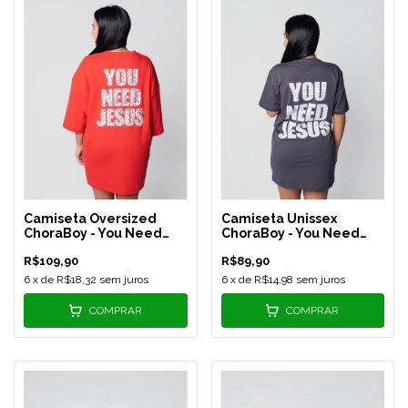
Camiseta Oversized
Camiseta Unissex
ChoraBoy - You Need
ChoraBoy - You Need
Jesus - Vermelha - REF
Jesus - Cinza Chumbo -
R$109,90
R$89,90
573
REF 575
6
x de
R$18,32
sem juros
6
x de
R$14,98
sem juros
COMPRAR
COMPRAR