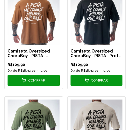
Camiseta Oversized
Camiseta Oversized
ChoraBoy - PISTA -
ChoraBoy - PISTA - Preta
Caramelo - REF 593
- REF 594
R$109,90
R$109,90
6
x de
R$18,32
sem juros
6
x de
R$18,32
sem juros
COMPRAR
COMPRAR