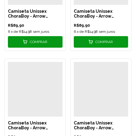
Camiseta Unissex
Camiseta Unissex
ChoraBoy - Arrow
ChoraBoy - Arrow
Silicone - Salmão - REF
Silicone - Nude - REF 552
R$89,90
R$89,90
551
6
x de
R$14,98
sem juros
6
x de
R$14,98
sem juros
COMPRAR
COMPRAR
Camiseta Unissex
Camiseta Unissex
ChoraBoy - Arrow
ChoraBoy - Arrow
Silicone - Off White - REF
Silicone - Rosa Chiclete -