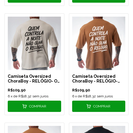
Camiseta Oversized
Camiseta Oversized
ChoraBoy - RELÓGIO- Off
ChoraBoy - RELÓGIO-
White - REF 591
Caramelo - REF 592
R$109,90
R$109,90
6
x de
R$18,32
sem juros
6
x de
R$18,32
sem juros
COMPRAR
COMPRAR