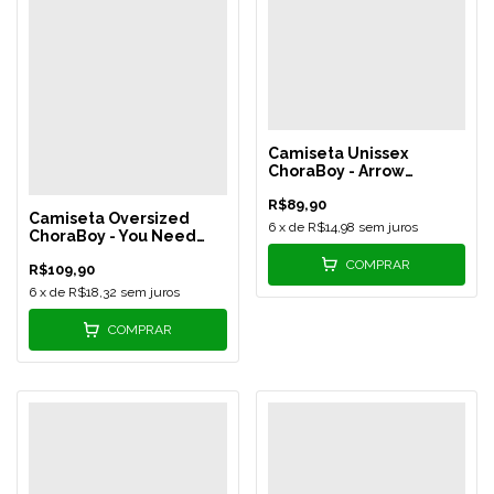
Camiseta Unissex
ChoraBoy - Arrow
Silicone - Branca - REF
R$89,90
548
Camiseta Oversized
6
x de
R$14,98
sem juros
ChoraBoy - You Need
Jesus - Verde Claro - REF
COMPRAR
R$109,90
574
6
x de
R$18,32
sem juros
COMPRAR