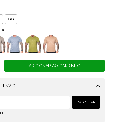
GG
ções
E ENVIO
Alterar CEP
CALCULAR
CEP