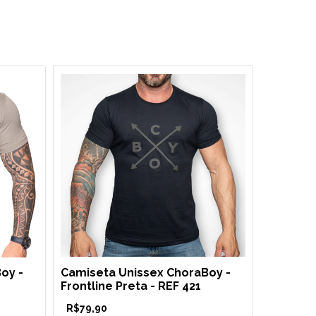
oy -
Camiseta Unissex ChoraBoy -
Camiset
Frontline Preta - REF 421
Frontlin
R$79,90
R$79,90