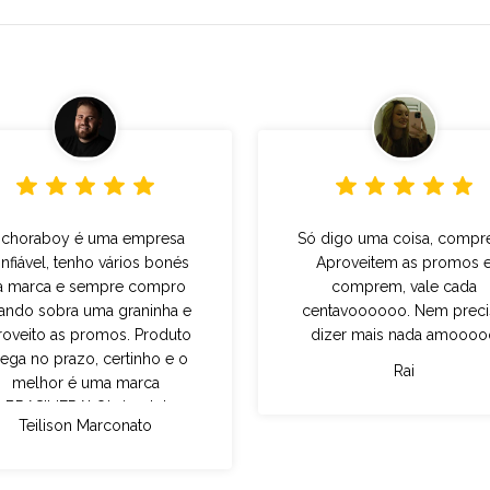
 choraboy é uma empresa
Só digo uma coisa, compr
nfiável, tenho vários bonés
Aproveitem as promos 
a marca e sempre compro
comprem, vale cada
ando sobra uma graninha e
centavoooooo. Nem prec
roveito as promos. Produto
dizer mais nada amoooo
ega no prazo, certinho e o
Rai
melhor é uma marca
BRASILIERA! Obrigado!
Teilison Marconato