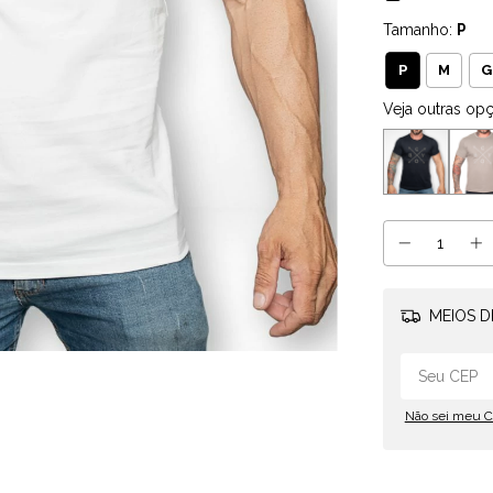
Tamanho:
P
P
M
G
Veja outras op
MEIOS D
Não sei meu 