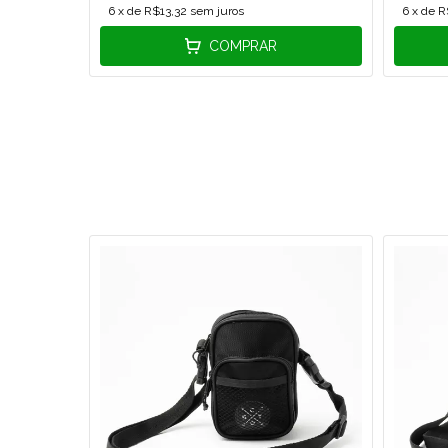
6
x de
R$13,32
sem juros
6
x de
R
COMPRAR