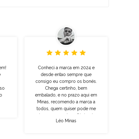
em!
Conheci a marca em 2024 e
e
desde entao sempre que
consigo eu compro os bonés.
iso
Chega certinho, bem
o
embalado, e no prazo aqui em
Minas, recomendo a marca a
todos, quem quiser pode me
chamar nas redes... Obrigado
Léo Minas
Choraboy tmj sempre