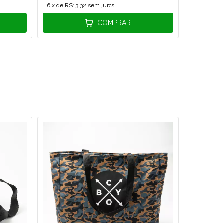
6
x de
R$13,32
sem juros
6
x de
R$1
COMPRAR