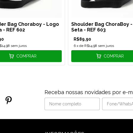
er Bag Choraboy - Logo
Shoulder Bag ChoraBoy -
a - REF 602
Seta - REF 603
90
R$89,90
$14,98
sem juros
6
x de
R$14,98
sem juros
COMPRAR
COMPRAR
Receba nossas novidades por e-ma