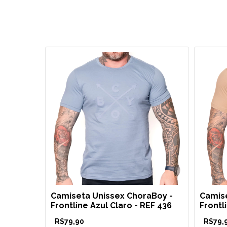
aBoy -
Camiseta Unissex ChoraBoy -
Camise
Cinza -
Frontline Azul Claro - REF 436
Frontl
R$79,90
R$79,