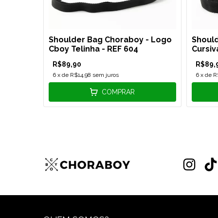
ado -
Shoulder Bag Choraboy - Logo
Should
Cboy Telinha - REF 604
Cursiv
R$89,90
R$89,
6
x de
R$14,98
sem juros
6
x de
R
COMPRAR