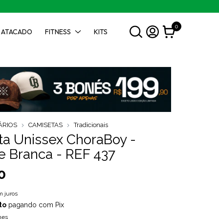
0
ATACADO
FITNESS
KITS
ÁRIOS
CAMISETAS
Tradicionais
a Unissex ChoraBoy -
ne Branca - REF 437
0
 juros
to
pagando com Pix
hes