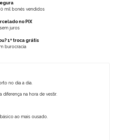
segura
00 mil bonés vendidos
rcelado no PIX
 sem juros
u? 1ª troca grátis
m burocracia
o no dia a dia.
diferença na hora de vestir.
 básico ao mais ousado.