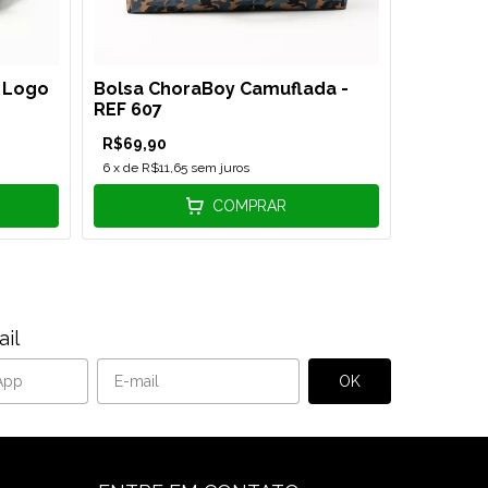
 Logo
Bolsa ChoraBoy Camuflada -
Bolsa Ch
REF 607
608
R$69,90
R$69,90
6
x de
R$11,65
sem juros
6
x de
R$11
COMPRAR
il