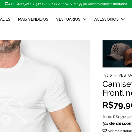
PROMOÇÃO! > 3 BONÉS POR APENAS R$199,90 (exceto coleção limitada)
DADES
MAIS VENDIDOS
VESTUÁRIOS
ACESSÓRIOS
Início
VESTU
Camiset
Frontli
R$79,9
6
x de
R$13,32
sem
3% de descon
Ver mais detal