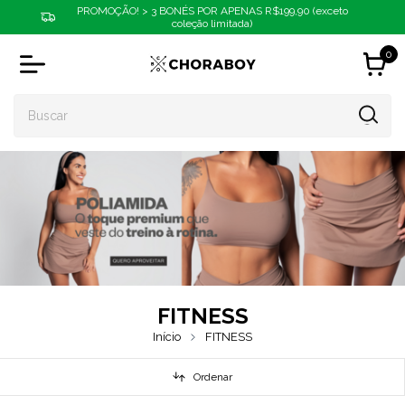
PROMOÇÃO! > 3 BONÉS POR APENAS R$199,90 (exceto
coleção limitada)
0
FITNESS
Início
FITNESS
Ordenar