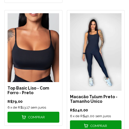
Top Basic Liso - Com
Forro - Preto
Macacão Tulum Preto -
Tamanho Único
R$79,00
6
x de
R$13,17
sem juros
R$240,00
6
x de
R$40,00
sem juros
COMPRAR
COMPRAR