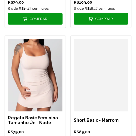
R$79,00
R$109,00
6
x de
R$13,17
sem juros
6
x de
R$18,17
sem juros
COMPRAR
COMPRAR
Regata Basic Feminina
Short Basic - Marrom
Tamanho Ún - Nude
R$79,00
R$89,00