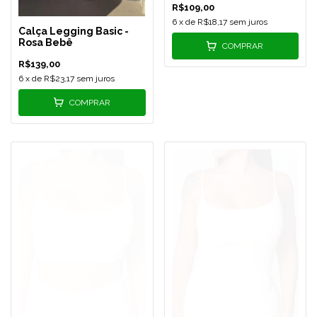
R$109,00
6
x de
R$18,17
sem juros
Calça Legging Basic -
Rosa Bebê
COMPRAR
R$139,00
6
x de
R$23,17
sem juros
COMPRAR