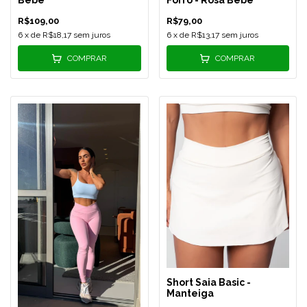
Bebê
Forro - Rosa Bebê
R$109,00
R$79,00
6
x de
R$18,17
sem juros
6
x de
R$13,17
sem juros
COMPRAR
COMPRAR
Short Saia Basic -
Manteiga