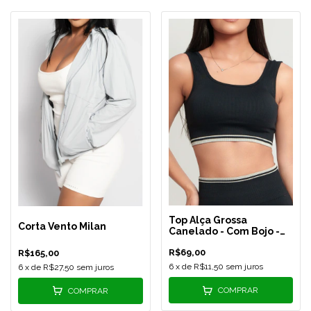
Top Alça Grossa
Corta Vento Milan
Canelado - Com Bojo -
Preto/Cinza
R$69,00
R$165,00
6
x de
R$11,50
sem juros
6
x de
R$27,50
sem juros
COMPRAR
COMPRAR