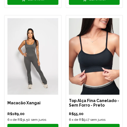
Top Alça Fina Canelado -
Macacão Xangai
Sem Forro - Preto
R$189,00
R$55,00
6
x de
R$31,50
sem juros
6
x de
R$9,17
sem juros