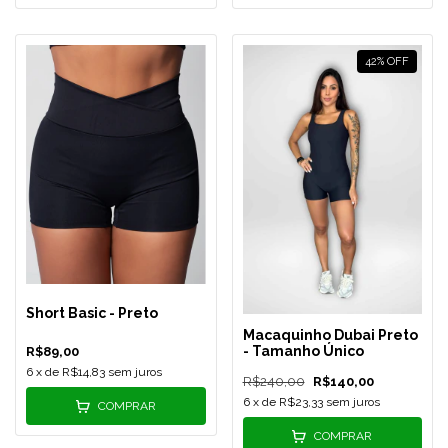
42
%
OFF
Short Basic - Preto
Macaquinho Dubai Preto
- Tamanho Único
R$89,00
6
x de
R$14,83
sem juros
R$240,00
R$140,00
6
x de
R$23,33
sem juros
COMPRAR
COMPRAR