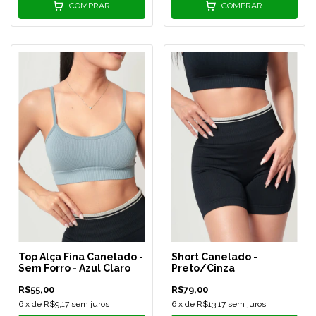
COMPRAR
COMPRAR
Top Alça Fina Canelado -
Short Canelado -
Sem Forro - Azul Claro
Preto/Cinza
R$55,00
R$79,00
6
x de
R$9,17
sem juros
6
x de
R$13,17
sem juros