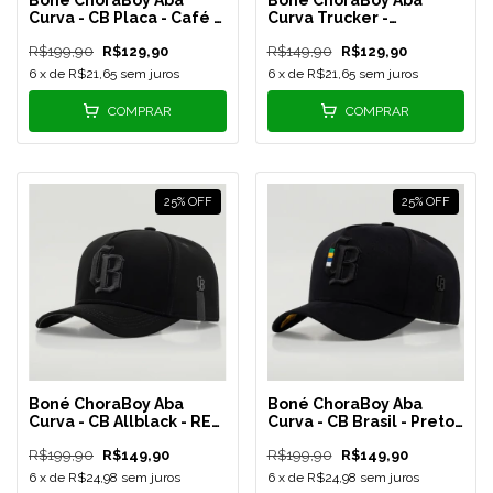
Curva - CB Placa - Café -
Curva Trucker -
REF 91
Signature - Couro PU
R$199,90
R$129,90
R$149,90
R$129,90
Preto - REF 92
6
x de
R$21,65
sem juros
6
x de
R$21,65
sem juros
COMPRAR
COMPRAR
25
%
OFF
25
%
OFF
Boné ChoraBoy Aba
Boné ChoraBoy Aba
Curva - CB Allblack - REF
Curva - CB Brasil - Preto -
98
REF 121
R$199,90
R$149,90
R$199,90
R$149,90
6
x de
R$24,98
sem juros
6
x de
R$24,98
sem juros