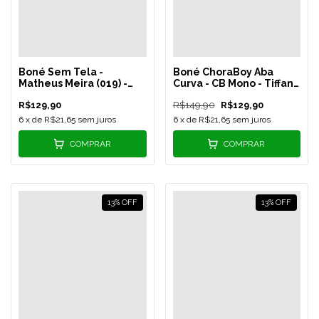
Boné Sem Tela -
Boné ChoraBoy Aba
Matheus Meira (019) -
Curva - CB Mono - Tiffany
Amarelo - MM3
- REF 245
R$129,90
R$149,90
R$129,90
6
x de
R$21,65
sem juros
6
x de
R$21,65
sem juros
COMPRAR
COMPRAR
13
%
OFF
13
%
OFF