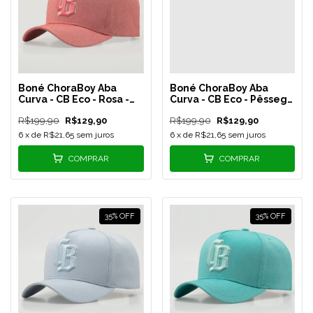
Boné ChoraBoy Aba
Boné ChoraBoy Aba
Curva - CB Eco - Rosa -
Curva - CB Eco - Pêssego
REF 74
- REF 72
R$199,90
R$129,90
R$199,90
R$129,90
6
x de
R$21,65
sem juros
6
x de
R$21,65
sem juros
COMPRAR
COMPRAR
35
%
OFF
35
%
OFF