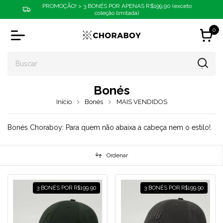
PROMOÇÃO! > 3 BONÉS POR APENAS R$199,90 (exceto
coleção limitada)
0
Bonés
Início
Bonés
MAIS VENDIDOS
Bonés Choraboy: Para quem não abaixa a cabeça nem o estilo!.
Ordenar
3 BONÉS POR R$199,90
3 BONÉS POR R$199,90