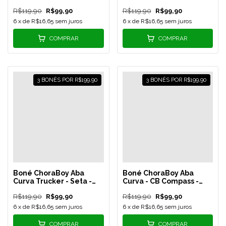
Tiffany - REF 23
Metalic - Rosê - REF 22
R$119,90
R$99,90
R$119,90
R$99,90
6
x de
R$16,65
sem juros
6
x de
R$16,65
sem juros
COMPRAR
COMPRAR
3 BONÉS POR R$199,90
3 BONÉS POR R$199,90
Boné ChoraBoy Aba
Boné ChoraBoy Aba
Curva Trucker - Seta -
Curva - CB Compass -
Verde
Vermelho/Branco - REF
R$119,90
R$99,90
R$119,90
R$99,90
Bandeira/Amarelo - REF
15
17
6
x de
R$16,65
sem juros
6
x de
R$16,65
sem juros
COMPRAR
COMPRAR