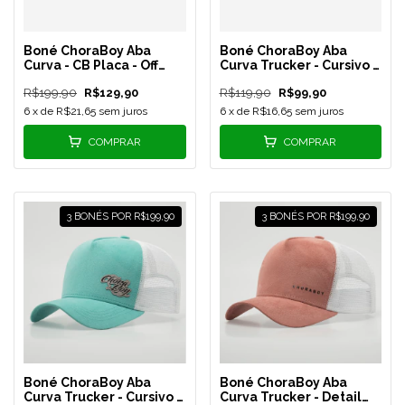
Boné ChoraBoy Aba
Boné ChoraBoy Aba
Curva - CB Placa - Off
Curva Trucker - Cursivo -
White - REF 16
Vermelho - REF 24
R$199,90
R$129,90
R$119,90
R$99,90
6
x de
R$21,65
sem juros
6
x de
R$16,65
sem juros
COMPRAR
COMPRAR
3 BONÉS POR R$199,90
3 BONÉS POR R$199,90
Boné ChoraBoy Aba
Boné ChoraBoy Aba
Curva Trucker - Cursivo -
Curva Trucker - Detail