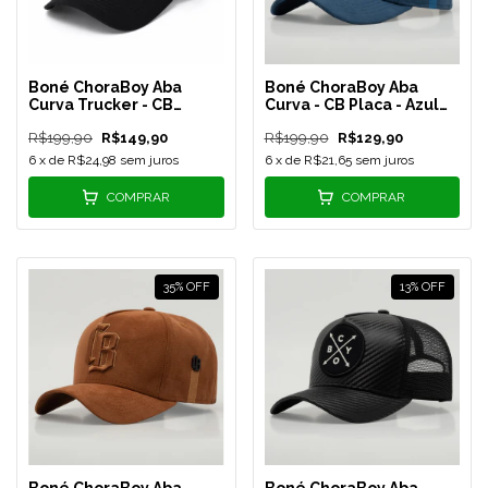
Boné ChoraBoy Aba
Boné ChoraBoy Aba
Curva Trucker - CB
Curva - CB Placa - Azul
Camaleão - Preto - REF
Marinho - REF 87
R$199,90
R$149,90
R$199,90
R$129,90
123
6
x de
R$24,98
sem juros
6
x de
R$21,65
sem juros
COMPRAR
COMPRAR
35
%
OFF
13
%
OFF
Boné ChoraBoy Aba
Boné ChoraBoy Aba