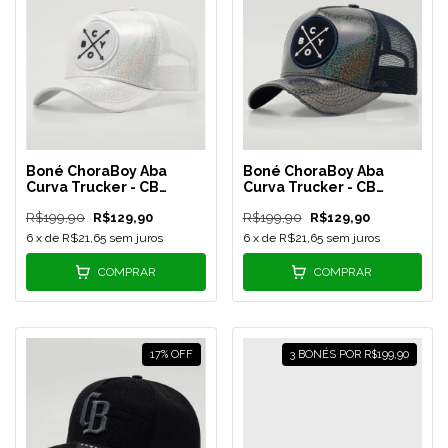
Boné ChoraBoy Aba
Boné ChoraBoy Aba
Curva Trucker - CB
Curva Trucker - CB
PRISM ICE - Branco
OBSIDIAN - Azul
R$199,90
R$129,90
R$199,90
R$129,90
Holográfico - REF 60
Holográfico - REF 61
6
x de
R$21,65
sem juros
6
x de
R$21,65
sem juros
COMPRAR
COMPRAR
17
%
OFF
3 BONÉS POR R$199,90