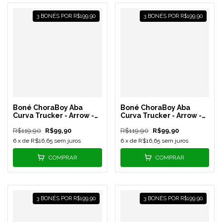
3 BONÉS POR R$199,90
3 BONÉS POR R$199,90
Boné ChoraBoy Aba
Boné ChoraBoy Aba
Curva Trucker - Arrow -
Curva Trucker - Arrow -
Verde/Branco - REF 32
Vermelho - REF 28
R$119,90
R$99,90
R$119,90
R$99,90
6
x de
R$16,65
sem juros
6
x de
R$16,65
sem juros
COMPRAR
COMPRAR
3 BONÉS POR R$199,90
3 BONÉS POR R$199,90