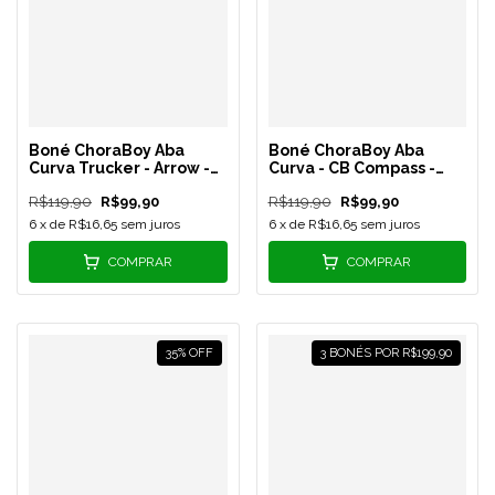
Boné ChoraBoy Aba
Boné ChoraBoy Aba
Curva Trucker - Arrow -
Curva - CB Compass -
Terracota - REF 27
Caramelo/Branco - REF
R$119,90
R$99,90
R$119,90
R$99,90
26
6
x de
R$16,65
sem juros
6
x de
R$16,65
sem juros
COMPRAR
COMPRAR
35
%
OFF
3 BONÉS POR R$199,90