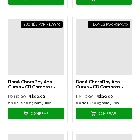
3 BONÉS POR R$199,90
3 BONÉS POR R$199,90
Boné ChoraBoy Aba
Boné ChoraBoy Aba
Curva - CB Compass -
Curva - CB Compass -
Verde Oliva/Preto - REF
Amarelo/Preto - REF 07
R$119,90
R$99,90
R$119,90
R$99,90
13
6
x de
R$16,65
sem juros
6
x de
R$16,65
sem juros
COMPRAR
COMPRAR