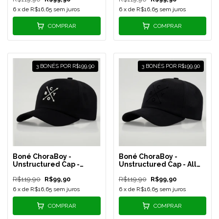
6
x de
R$16,65
sem juros
6
x de
R$16,65
sem juros
COMPRAR
COMPRAR
3 BONÉS POR R$199,90
3 BONÉS POR R$199,90
Boné ChoraBoy -
Boné ChoraBoy -
Unstructured Cap -
Unstructured Cap - All
Preto/Silk Branco - REF
Black - REF 149
R$119,90
R$99,90
R$119,90
R$99,90
159
6
x de
R$16,65
sem juros
6
x de
R$16,65
sem juros
COMPRAR
COMPRAR