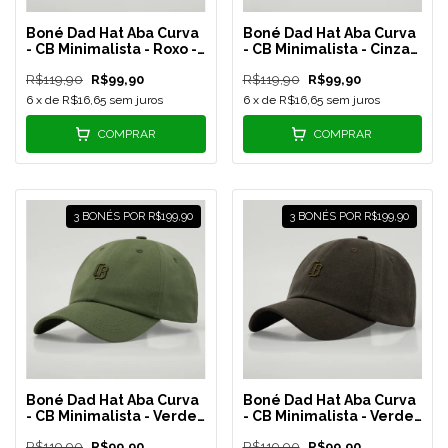
Boné Dad Hat Aba Curva
Boné Dad Hat Aba Curva
- CB Minimalista - Roxo -
- CB Minimalista - Cinza
REF 169
Escuro - REF 168
R$119,90
R$99,90
R$119,90
R$99,90
6
x de
R$16,65
sem juros
6
x de
R$16,65
sem juros
COMPRAR
COMPRAR
3 BONÉS POR R$199,90
3 BONÉS POR R$199,90
Boné Dad Hat Aba Curva
Boné Dad Hat Aba Curva
- CB Minimalista - Verde
- CB Minimalista - Verde
Claro - REF 166
Musgo - REF 164
R$119,90
R$99,90
R$119,90
R$99,90