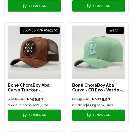
COMPRAR
COMPRAR
3 BONÉS POR R$199,90
35
%
OFF
Boné ChoraBoy Aba
Boné ChoraBoy Aba
Curva Trucker -
Curva - CB Eco - Verde -
Signature Couro -
REF 78
R$119,90
R$99,90
R$199,90
R$129,90
Marrom - REF 80
6
x de
R$16,65
sem juros
6
x de
R$21,65
sem juros
COMPRAR
COMPRAR