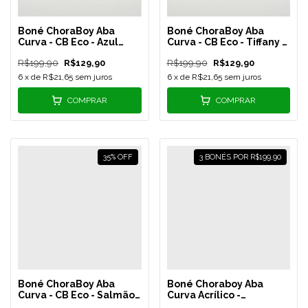
Boné ChoraBoy Aba
Boné ChoraBoy Aba
Curva - CB Eco - Azul
Curva - CB Eco - Tiffany -
Bebê - REF 70
REF 69
R$199,90
R$129,90
R$199,90
R$129,90
6
x de
R$21,65
sem juros
6
x de
R$21,65
sem juros
COMPRAR
COMPRAR
35
%
OFF
3 BONÉS POR R$199,90
Boné ChoraBoy Aba
Boné Choraboy Aba
Curva - CB Eco - Salmão -
Curva Acrílico -
REF 68
Signature - All Black -