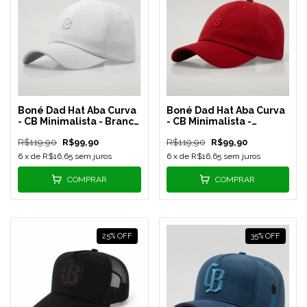
Boné Dad Hat Aba Curva
Boné Dad Hat Aba Curva
- CB Minimalista - Branco
- CB Minimalista -
- REF 139
Vermelho - REF 129
R$119,90
R$99,90
R$119,90
R$99,90
6
x de
R$16,65
sem juros
6
x de
R$16,65
sem juros
COMPRAR
COMPRAR
25
%
OFF
35
%
OFF