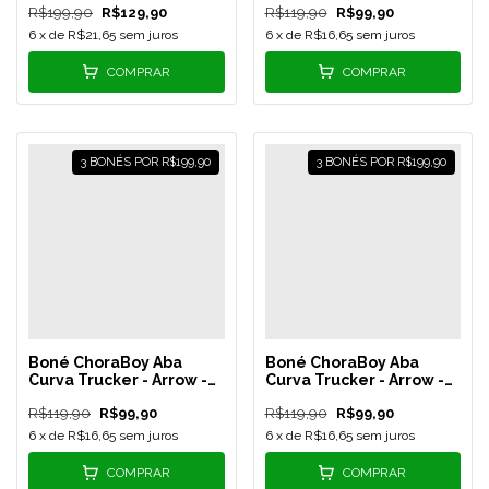
R$199,90
R$129,90
R$119,90
R$99,90
REF 67
6
x de
R$21,65
sem juros
6
x de
R$16,65
sem juros
COMPRAR
COMPRAR
3 BONÉS POR R$199,90
3 BONÉS POR R$199,90
Boné ChoraBoy Aba
Boné ChoraBoy Aba
Curva Trucker - Arrow -
Curva Trucker - Arrow -
Rosê/Branco - REF 66
Verde Claro/Branco -
R$119,90
R$99,90
R$119,90
R$99,90
REF 65
6
x de
R$16,65
sem juros
6
x de
R$16,65
sem juros
COMPRAR
COMPRAR