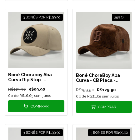
3 BONÉS POR R$199,90
35
%
OFF
Boné Choraboy Aba
Boné ChoraBoy Aba
Curva Rip Stop -
Curva - CB Placa -
Signature - Bege - REF
Veludo Marrom - REF 146
R$119,90
R$99,90
147
R$199,90
R$129,90
6
x de
R$16,65
sem juros
6
x de
R$21,65
sem juros
COMPRAR
COMPRAR
3 BONÉS POR R$199,90
3 BONÉS POR R$199,90