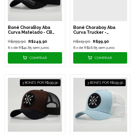
Boné ChoraBoy Aba
Boné Choraboy Aba
Curva Matelado - CB
Curva Trucker -
Alpha - REF 1
Signature - Verde
R$299,90
R$249,90
R$119,90
R$99,90
Menta/Preto - REF 58
6
x de
R$41,65
sem juros
6
x de
R$16,65
sem juros
COMPRAR
COMPRAR
3 BONÉS POR R$199,90
3 BONÉS POR R$199,90