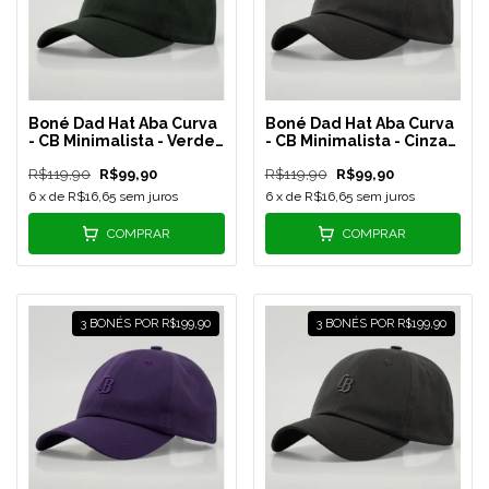
Boné Dad Hat Aba Curva
Boné Dad Hat Aba Curva
- CB Minimalista - Verde
- CB Minimalista - Cinza
Militar - REF 172
Chumbo - REF 171
R$119,90
R$99,90
R$119,90
R$99,90
6
x de
R$16,65
sem juros
6
x de
R$16,65
sem juros
COMPRAR
COMPRAR
3 BONÉS POR R$199,90
3 BONÉS POR R$199,90