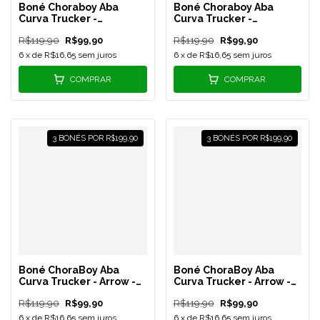
Boné Choraboy Aba
Boné Choraboy Aba
Curva Trucker -
Curva Trucker -
Signature -
Signature - Azul Bebê -
R$119,90
R$99,90
R$119,90
R$99,90
Marrom/Preto - REF 56
REF 55
6
x de
R$16,65
sem juros
6
x de
R$16,65
sem juros
COMPRAR
COMPRAR
3 BONÉS POR R$199,90
3 BONÉS POR R$199,90
Boné ChoraBoy Aba
Boné ChoraBoy Aba
Curva Trucker - Arrow -
Curva Trucker - Arrow -
Azul/Preto - REF 43
Verde/Preto/Branco-
R$119,90
R$99,90
R$119,90
R$99,90
REF 41
6
x de
R$16,65
sem juros
6
x de
R$16,65
sem juros