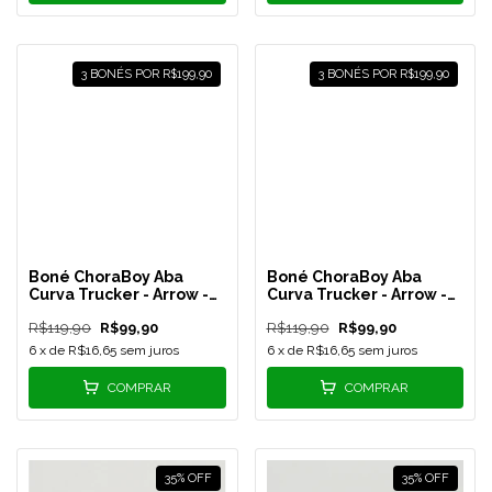
3 BONÉS POR R$199,90
3 BONÉS POR R$199,90
Boné ChoraBoy Aba
Boné ChoraBoy Aba
Curva Trucker - Arrow -
Curva Trucker - Arrow -
Todo Azul - REF 64
Lilás/Branco - REF 63
R$119,90
R$99,90
R$119,90
R$99,90
6
x de
R$16,65
sem juros
6
x de
R$16,65
sem juros
COMPRAR
COMPRAR
35
%
OFF
35
%
OFF