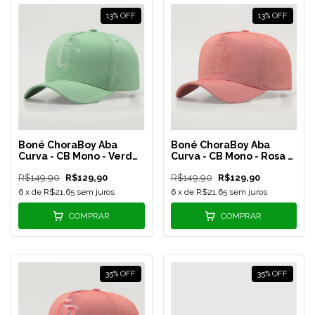
13
%
OFF
13
%
OFF
Boné ChoraBoy Aba
Boné ChoraBoy Aba
Curva - CB Mono - Verde
Curva - CB Mono - Rosa -
- REF 76
REF 75
R$149,90
R$129,90
R$149,90
R$129,90
6
x de
R$21,65
sem juros
6
x de
R$21,65
sem juros
COMPRAR
COMPRAR
35
%
OFF
35
%
OFF